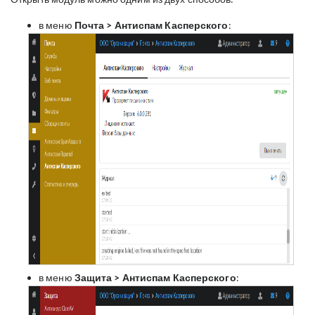
в меню
Почта > Антиспам
Касперского
:
в меню
Защита > Антиспам
Касперского
: