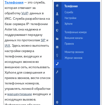
Телефония
— это служба,
которая отвечает за
обработку
VoIP
-данных в
ИКС. Служба разработана на
базе сервера IP-телефонии
Asterisk, она надежна и
поддерживает передачу
данных по протоколам
SIP
и
IAX
. Здесь можно выполнить
настройки сервера
телефонии, входящих и
исходящих звонков во
внешнюю сеть, использовать
Xphone для совершения и
приема звонков, вести список
телефонных номеров,
управлять логикой обработки
и
маршрутизации
входящих и
исходящих вызовов.
Информацию обо всех