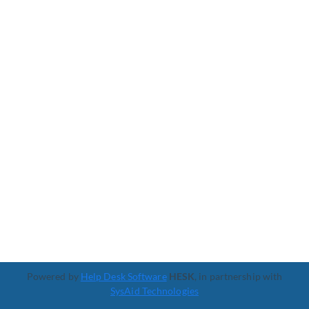
Powered by
Help Desk Software
HESK
, in partnership with
SysAid Technologies