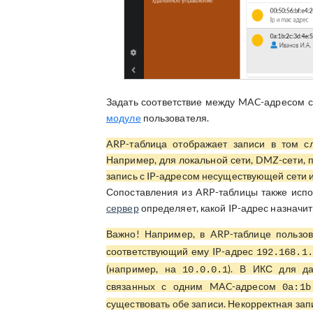
Задать соответствие между MAC-адресом с
модуле
пользователя.
ARP-таблица отображает записи в том сл
Например, для локальной сети, DMZ-сети, п
запись с IP-адресом несуществующей сети и
Сопоставления из ARP-таблицы также исп
сервер
определяет, какой IP-адрес назначит
Важно! Например, в ARP-таблице польз
соответствующий ему IP-адрес
192.168.1.
(например, на
). В ИКС для да
10.0.0.1
связанных с одним MAC-адресом
0a:1b
существовать обе записи. Некорректная зап