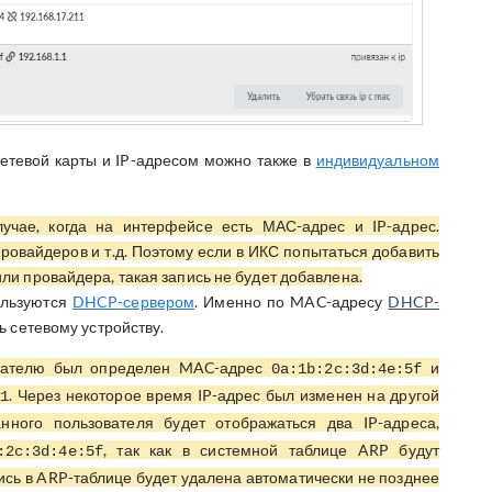
етевой карты и IP-адресом можно также в
индивидуальном
учае, когда на интерфейсе есть МАС-адрес и IP-адрес.
ровайдеров и т.д. Поэтому если в ИКС попытаться добавить
ли провайдера, такая запись не будет добавлена.
ользуются
DHCP-сервером
. Именно по MAC-адресу
DHCP-
ь сетевому устройству.
ователю был определен MAC-адрес
и
0a:1b:2c:3d:4e:5f
. Через некоторое время IP-адрес был изменен на другой
1
нного пользователя будет отображаться два IP-адреса,
, так как в системной таблице ARP будут
:2c:3d:4e:5f
ись в ARP-таблице будет удалена автоматически не позднее