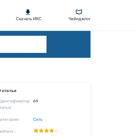
Скачать ИКС
Чейнджлог
 статье
Идентификатор
64
татьи:
атегория:
Сеть
ейтинг :