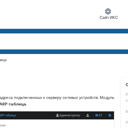
Сайт ИКС
лица
О
адреса подключенных к серверу сетевых устройств. Модуль
с
 ARP-таблица
.
К
Р