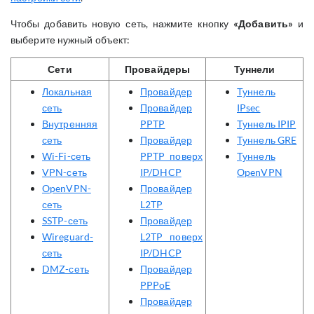
Чтобы добавить новую сеть, нажмите кнопку
«Добавить»
и
выберите нужный объект:
Сети
Провайдеры
Туннели
Локальная
Провайдер
Туннель
сеть
Провайдер
IPsec
Внутренняя
PPTP
Туннель IPIP
сеть
Провайдер
Туннель GRE
Wi-Fi-сеть
PPTP поверх
Туннель
VPN-сеть
IP/DHCP
OpenVPN
OpenVPN-
Провайдер
сеть
L2TP
SSTP-сеть
Провайдер
Wireguard-
L2TP поверх
сеть
IP/DHCP
DMZ-сеть
Провайдер
PPPoE
Провайдер