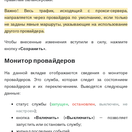
Важно! Весь трафик, исходящий с прокси-сервера,
направляется через провайдера по умолчанию, если только
не заданы явные маршруты, указывающие на использование
другого провайдера.
Чтобы внесенные изменения вступили в силу,
нажмите
кнопку
«Сохранить»
.
Монитор провайдеров
На данной вкладке отображаются сведения о мониторе
провайдеров. Это служба, которая следит за состоянием
провайдеров и их переключением. Выводятся следующие
данные:
статус службы (
запущен
,
остановлен
,
выключен
,
не
настроен
);
кнопка
«Включить»
(
«Выключить»
) — позволяет
запустить или остановить службу;
журнал последних событий.