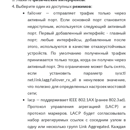
Выберите один из доступных
режимов
:
failover — отправляет трафик только через
активный порт. Если основной порт становится
недоступным, используется следующий активный
порт. Первый добавленный интерфейс - главный
порт; любые интерфейсы, добавленные после
этого, используются в качестве отказоустойчивых
устройств. По умолчанию полученный трафик
принимается только тогда, когда он получен через
активный порт. Это ограничение может быть снято,
если установить параметр sysctl
net.link.lagg.failover_rx_all в ненулевое значение,
что полезно для определенных настроек мостовой
сети;
lacp — поддерживает IEEE 802.1AX (ранее 802.3ad).
Протокол управления агрегацией (LACP) и
протокол маркеров. LACP будет согласовывать
набор агрегируемых ссылок с соседним узлом в
одну или несколько групп Link Aggregated. Каждая